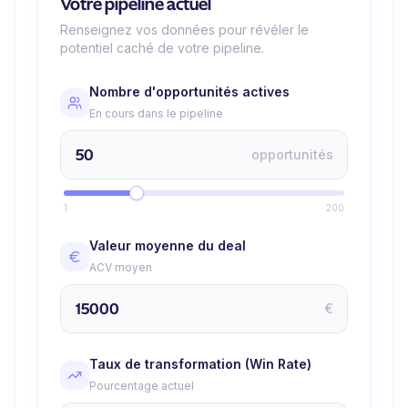
Votre pipeline actuel
Renseignez vos données pour révéler le
potentiel caché de votre pipeline.
Nombre d'opportunités actives
En cours dans le pipeline
opportunités
1
200
Valeur moyenne du deal
ACV moyen
€
Taux de transformation (Win Rate)
Pourcentage actuel